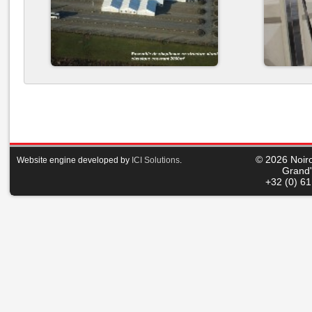
© 2026
Noir
Website engine developed by
ICI Solutions
.
Grand'
+32 (0) 6